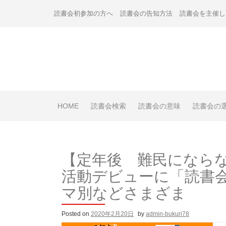
Skip
読書会初参加の方へ
読書会の告知方法
読書会を主催し
to
content
HOME
読書会検索
読書会の意味
読書会の
【定年後 難民になら
活動デビューに「読書
マ別などさまざま
Posted on
2020年2月20日
by
admin-bukuri78