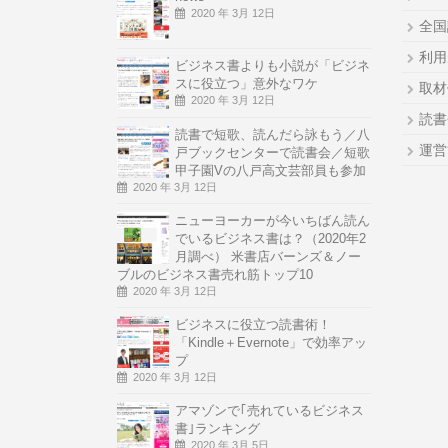
2020 年 3月 12日
全国
利用
ビジネス書よりも小説が「ビジネ
スに役立つ」意外なワケ
取材
2020 年 3月 12日
読書
読書で短歌、読んだら詠もう／八
運営
戸ブックセンターで読書会／短歌
甲子園Vの八戸高文芸部員も参加
2020 年 3月 12日
ニューヨーカーが今いちばん読ん
でいるビジネス書は？（2020年2
月調べ） 米書店バーンズ＆ノー
ブルのビジネス書売れ筋トップ10
2020 年 3月 12日
ビジネスに役立つ読書術！
「Kindle＋Evernote」で効率アッ
プ
2020 年 3月 12日
アマゾンで｢売れているビジネス
書｣ランキング
2020 年 3月 5日