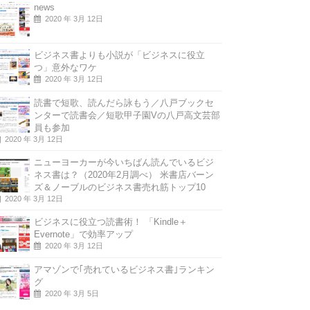
news
2020 年 3月 12日
ビジネス書よりも小説が「ビジネスに役立
つ」意外なワケ
2020 年 3月 12日
読書で短歌、読んだら詠もう／八戸ブックセ
ンターで読書会／短歌甲子園Vの八戸高文芸部
員も参加
2020 年 3月 12日
ニューヨーカーが今いちばん読んでいるビジ
ネス書は？（2020年2月調べ） 米書店バーン
ズ＆ノーブルのビジネス書売れ筋トップ10
2020 年 3月 12日
ビジネスに役立つ読書術！ 「Kindle＋
Evernote」で効率アップ
2020 年 3月 12日
アマゾンで｢売れているビジネス書｣ランキン
グ
2020 年 3月 5日