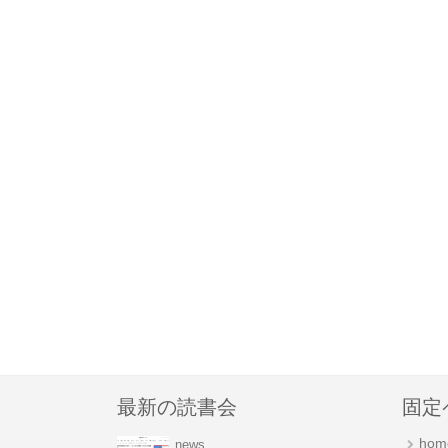
最新の読書会
固定
hom
news