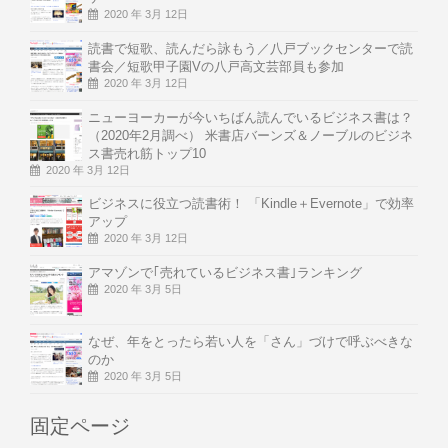
2020 年 3月 12日
読書で短歌、読んだら詠もう／八戸ブックセンターで読
書会／短歌甲子園Vの八戸高文芸部員も参加
2020 年 3月 12日
ニューヨーカーが今いちばん読んでいるビジネス書は？
（2020年2月調べ） 米書店バーンズ＆ノーブルのビジネ
ス書売れ筋トップ10
2020 年 3月 12日
ビジネスに役立つ読書術！ 「Kindle＋Evernote」で効率
アップ
2020 年 3月 12日
アマゾンで｢売れているビジネス書｣ランキング
2020 年 3月 5日
なぜ、年をとったら若い人を「さん」づけで呼ぶべきな
のか
2020 年 3月 5日
固定ページ