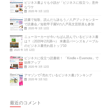
ビジネス書よりも小説が「ビジネスに役立つ」意外
なワケ
2020 年 3月 12日
読書で短歌、読んだら詠もう／八戸ブックセンター
で読書会／短歌甲子園Vの八戸高文芸部員も参加
2020 年 3月 12日
ニューヨーカーが今いちばん読んでいるビジネス書
は？（2020年2月調べ） 米書店バーンズ＆ノーブル
のビジネス書売れ筋トップ10
2020 年 3月 12日
ビジネスに役立つ読書術！ 「Kindle＋Evernote」で
効率アップ
2020 年 3月 12日
アマゾンで｢売れているビジネス書｣ランキング
2020 年 3月 5日
最近のコメント