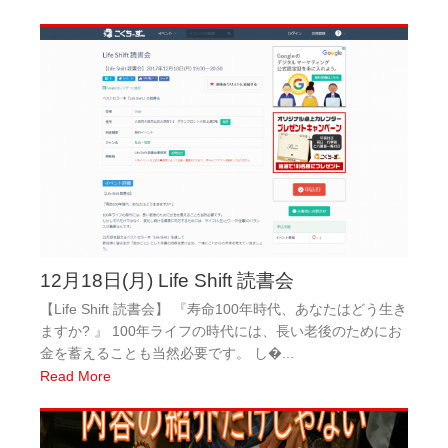
12月18日(月) Life Shift 読書会
【Life Shift 読書会】 『寿命100年時代、あなたはどう生き
ますか? 』 100年ライフの時代には、長い老後のためにお
金を蓄えることも当然必要です。 し�...
Read More