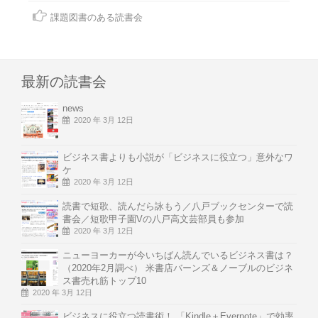
課題図書のある読書会
最新の読書会
news
2020 年 3月 12日
ビジネス書よりも小説が「ビジネスに役立つ」意外なワ
ケ
2020 年 3月 12日
読書で短歌、読んだら詠もう／八戸ブックセンターで読
書会／短歌甲子園Vの八戸高文芸部員も参加
2020 年 3月 12日
ニューヨーカーが今いちばん読んでいるビジネス書は？
（2020年2月調べ） 米書店バーンズ＆ノーブルのビジネ
ス書売れ筋トップ10
2020 年 3月 12日
ビジネスに役立つ読書術！ 「Kindle＋Evernote」で効率