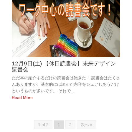
12月9日(土) 【休日読書会】未来デザイン
読書会
ただ本の紹介するだけの読書会は飽きた！ 読書会はたくさ
んありますが、基本的には読んだ内容をシェアしあうだけ
というものが多いです。 それで...
Read More
1 of 2
1
2
次へ »