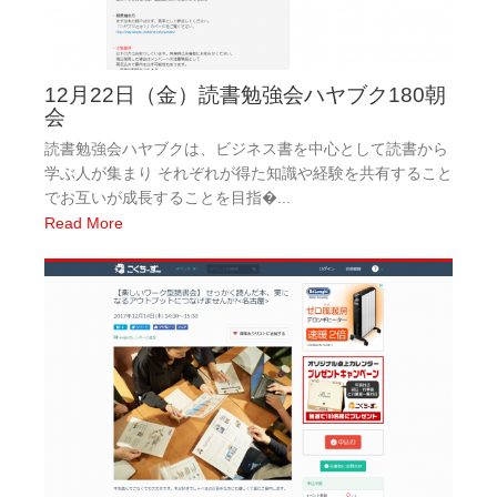
12月22日（金）読書勉強会ハヤブク180朝
会
読書勉強会ハヤブクは、ビジネス書を中心として読書から
学ぶ人が集まり それぞれが得た知識や経験を共有すること
でお互いが成長することを目指�...
Read More