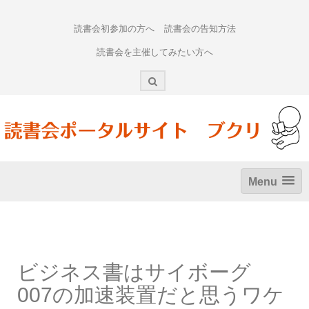
Skip
to
読書会初参加の方へ
読書会の告知方法
content
読書会を主催してみたい方へ
Menu
ビジネス書はサイボーグ
007の加速装置だと思うワケ