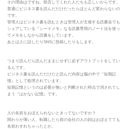
その理由はですね、助言してくれた人たちも正しいからです。
普通にビジネス書を読んだだけだったらほとんど変わらないの
です。
管理人はビジネス書を読むときは管理人が主催する読書会でも
シェアしている『シードメモ』なる読書専用のノート法を使っ
てメモをしながら読書をしています。
あとは人に話したりSNSに投稿したりもします。
つまり読んだら読んだままにせずに必ずアウトプットをしてい
るんです。
ビジネス書を読んだだけだと読んだ内容は脳の中で『短期記
憶』として処理されています。
短期記憶というのは必要が無いと判断された時点で消されてし
まう『はかない記憶』です。
人の名前をおぼえられないときってないですか？
関わりが薄い人、転職したら前の会社の人の顔はおぼえてても
名前わすれちゃったとか。