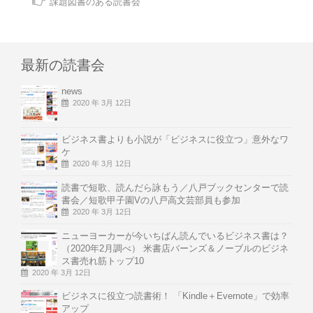
課題図書のある読書会
最新の読書会
news
2020 年 3月 12日
ビジネス書よりも小説が「ビジネスに役立つ」意外なワ
ケ
2020 年 3月 12日
読書で短歌、読んだら詠もう／八戸ブックセンターで読
書会／短歌甲子園Vの八戸高文芸部員も参加
2020 年 3月 12日
ニューヨーカーが今いちばん読んでいるビジネス書は？
（2020年2月調べ） 米書店バーンズ＆ノーブルのビジネ
ス書売れ筋トップ10
2020 年 3月 12日
ビジネスに役立つ読書術！ 「Kindle＋Evernote」で効率
アップ