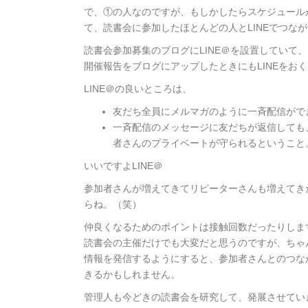
で、①の人なのですが、もしかしたらスケジュール
て、読書会に参加したほとんどの人とLINEでつな
読書会参加募集のブログにLINE＠を設置していて
開催報告をブログにアップしたときにもLINEをお
LINE＠の良いところは、
友だち全員にメルマガのように一斉配信がで
一斉配信のメッセージに友だちが返信しても、
者さんのプライベートが守られるということ
いいですよLINE＠
参加者さんが増えてきてリピーターさんも増えてき
らね。（笑）
仲良くなるためのポイントは接触回数だったりしま
読書会の主催だけでも大変だと思うのですが、ちゃ
情報を発信するようにすると、参加者さんとのつな
きるかもしれません。
管理人も今どきの読書会を研究して、発展させてい