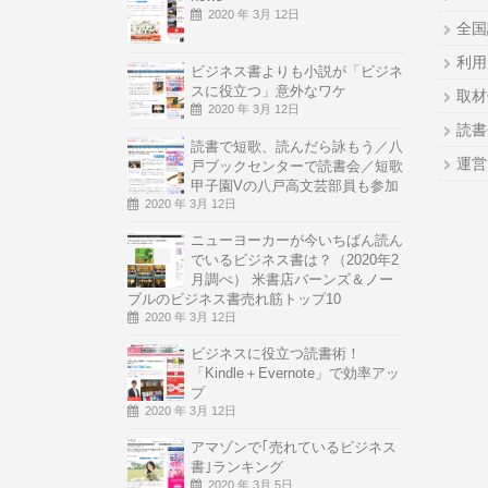
2020 年 3月 12日
全国
利用
ビジネス書よりも小説が「ビジネ
スに役立つ」意外なワケ
取材
2020 年 3月 12日
読書
読書で短歌、読んだら詠もう／八
運営
戸ブックセンターで読書会／短歌
甲子園Vの八戸高文芸部員も参加
2020 年 3月 12日
ニューヨーカーが今いちばん読ん
でいるビジネス書は？（2020年2
月調べ） 米書店バーンズ＆ノー
ブルのビジネス書売れ筋トップ10
2020 年 3月 12日
ビジネスに役立つ読書術！
「Kindle＋Evernote」で効率アッ
プ
2020 年 3月 12日
アマゾンで｢売れているビジネス
書｣ランキング
2020 年 3月 5日