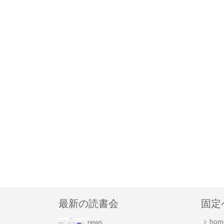
最新の読書会
固定
hom
news