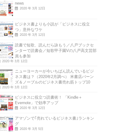
news
2020 年 3月 12日
ビジネス書よりも小説が「ビジネスに役立
つ」意外なワケ
2020 年 3月 12日
読書で短歌、読んだら詠もう／八戸ブックセ
ンターで読書会／短歌甲子園Vの八戸高文芸部
員も参加
2020 年 3月 12日
ニューヨーカーが今いちばん読んでいるビジ
ネス書は？（2020年2月調べ） 米書店バーン
ズ＆ノーブルのビジネス書売れ筋トップ10
2020 年 3月 12日
ビジネスに役立つ読書術！ 「Kindle＋
Evernote」で効率アップ
2020 年 3月 12日
アマゾンで｢売れているビジネス書｣ランキン
グ
2020 年 3月 5日