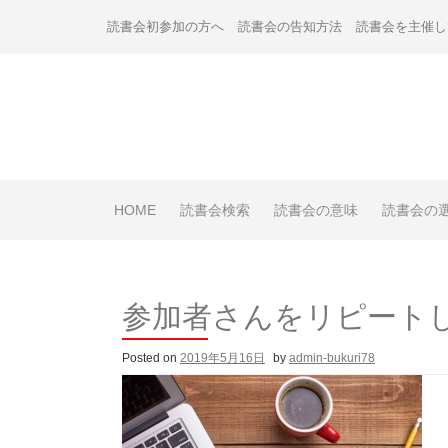
Skip
読書会初参加の方へ
読書会の告知方法
読書会を主催し
to
content
HOME
読書会検索
読書会の意味
読書会の
参加者さんをリピート
Posted on
2019年5月16日
by
admin-bukuri78