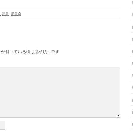
,
読書
,
読書会
が付いている欄は必須項目です