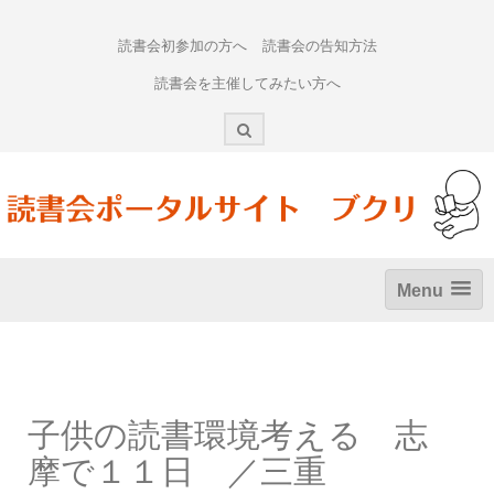
Skip
to
読書会初参加の方へ
読書会の告知方法
content
読書会を主催してみたい方へ
Menu
子供の読書環境考える 志
摩で１１日 ／三重