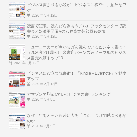
ビジネス書よりも小説が「ビジネスに役立つ」意外なワ
ケ
2020 年 3月 12日
読書で短歌、読んだら詠もう／八戸ブックセンターで読
書会／短歌甲子園Vの八戸高文芸部員も参加
2020 年 3月 12日
ニューヨーカーが今いちばん読んでいるビジネス書は？
（2020年2月調べ） 米書店バーンズ＆ノーブルのビジネ
ス書売れ筋トップ10
2020 年 3月 12日
ビジネスに役立つ読書術！ 「Kindle＋Evernote」で効率
アップ
2020 年 3月 12日
アマゾンで｢売れているビジネス書｣ランキング
2020 年 3月 5日
なぜ、年をとったら若い人を「さん」づけで呼ぶべきな
のか
2020 年 3月 5日