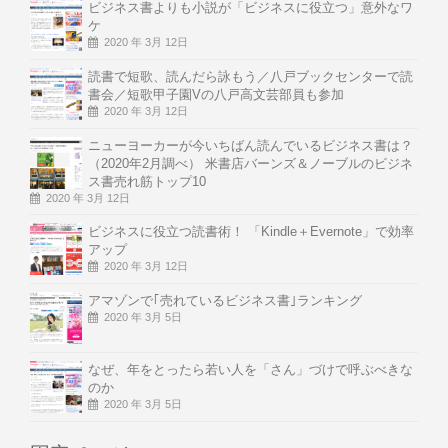
ビジネス書よりも小説が「ビジネスに役立つ」意外なワ
ケ
2020 年 3月 12日
読書で短歌、読んだら詠もう／八戸ブックセンターで読
書会／短歌甲子園Vの八戸高文芸部員も参加
2020 年 3月 12日
ニューヨーカーが今いちばん読んでいるビジネス書は？
（2020年2月調べ） 米書店バーンズ＆ノーブルのビジネ
ス書売れ筋トップ10
2020 年 3月 12日
ビジネスに役立つ読書術！ 「Kindle＋Evernote」で効率
アップ
2020 年 3月 12日
アマゾンで｢売れているビジネス書｣ランキング
2020 年 3月 5日
なぜ、年をとったら若い人を「さん」づけで呼ぶべきな
のか
2020 年 3月 5日