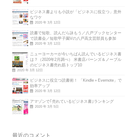
ビジネス書よりも小説が「ビジネスに役立つ」意外
なワケ
2020 年 3月 12日
読書で短歌、読んだら詠もう／八戸ブックセンター
で読書会／短歌甲子園Vの八戸高文芸部員も参加
2020 年 3月 12日
ニューヨーカーが今いちばん読んでいるビジネス書
は？（2020年2月調べ） 米書店バーンズ＆ノーブル
のビジネス書売れ筋トップ10
2020 年 3月 12日
ビジネスに役立つ読書術！ 「Kindle＋Evernote」で
効率アップ
2020 年 3月 12日
アマゾンで｢売れているビジネス書｣ランキング
2020 年 3月 5日
最近のコメント