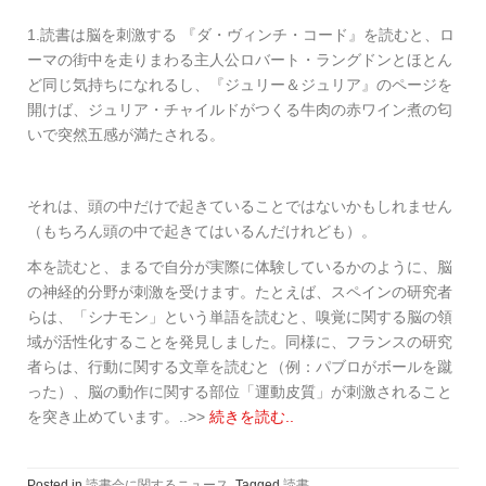
1.読書は脳を刺激する 『ダ・ヴィンチ・コード』を読むと、ロ
ーマの街中を走りまわる主人公ロバート・ラングドンとほとん
ど同じ気持ちになれるし、『ジュリー＆ジュリア』のページを
開けば、ジュリア・チャイルドがつくる牛肉の赤ワイン煮の匂
いで突然五感が満たされる。
それは、頭の中だけで起きていることではないかもしれません
（もちろん頭の中で起きてはいるんだけれども）。
本を読むと、まるで自分が実際に体験しているかのように、脳
の神経的分野が刺激を受けます。たとえば、スペインの研究者
らは、「シナモン」という単語を読むと、嗅覚に関する脳の領
域が活性化することを発見しました。同様に、フランスの研究
者らは、行動に関する文章を読むと（例：パブロがボールを蹴
った）、脳の動作に関する部位「運動皮質」が刺激されること
を突き止めています。..>>
続きを読む..
Posted in
読書会に関するニュース
Tagged
読書