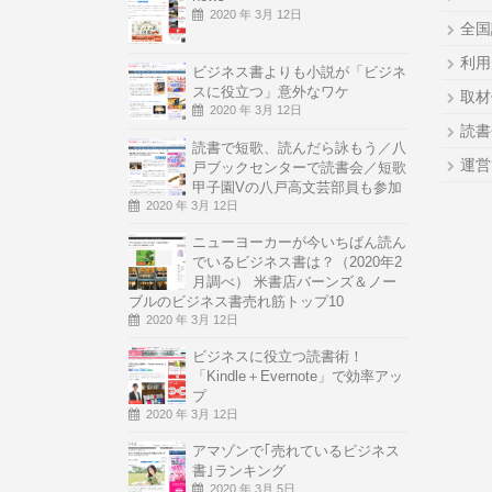
2020 年 3月 12日
全国
利用
ビジネス書よりも小説が「ビジネ
スに役立つ」意外なワケ
取材
2020 年 3月 12日
読書
読書で短歌、読んだら詠もう／八
運営
戸ブックセンターで読書会／短歌
甲子園Vの八戸高文芸部員も参加
2020 年 3月 12日
ニューヨーカーが今いちばん読ん
でいるビジネス書は？（2020年2
月調べ） 米書店バーンズ＆ノー
ブルのビジネス書売れ筋トップ10
2020 年 3月 12日
ビジネスに役立つ読書術！
「Kindle＋Evernote」で効率アッ
プ
2020 年 3月 12日
アマゾンで｢売れているビジネス
書｣ランキング
2020 年 3月 5日