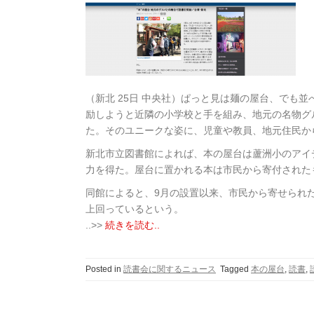
（新北 25日 中央社）ぱっと見は麺の屋台、でも
励しようと近隣の小学校と手を組み、地元の名物グ
た。そのユニークな姿に、児童や教員、地元住民か
新北市立図書館によれば、本の屋台は蘆洲小のアイ
力を得た。屋台に置かれる本は市民から寄付された
同館によると、9月の設置以来、市民から寄せられた
上回っているという。
..>>
続きを読む..
Posted in
読書会に関するニュース
Tagged
本の屋台
,
読書
,