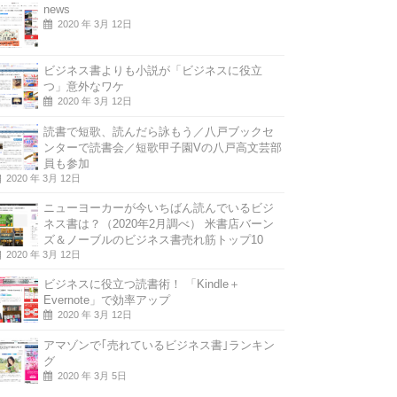
news
2020 年 3月 12日
ビジネス書よりも小説が「ビジネスに役立
つ」意外なワケ
2020 年 3月 12日
読書で短歌、読んだら詠もう／八戸ブックセ
ンターで読書会／短歌甲子園Vの八戸高文芸部
員も参加
2020 年 3月 12日
ニューヨーカーが今いちばん読んでいるビジ
ネス書は？（2020年2月調べ） 米書店バーン
ズ＆ノーブルのビジネス書売れ筋トップ10
2020 年 3月 12日
ビジネスに役立つ読書術！ 「Kindle＋
Evernote」で効率アップ
2020 年 3月 12日
アマゾンで｢売れているビジネス書｣ランキン
グ
2020 年 3月 5日