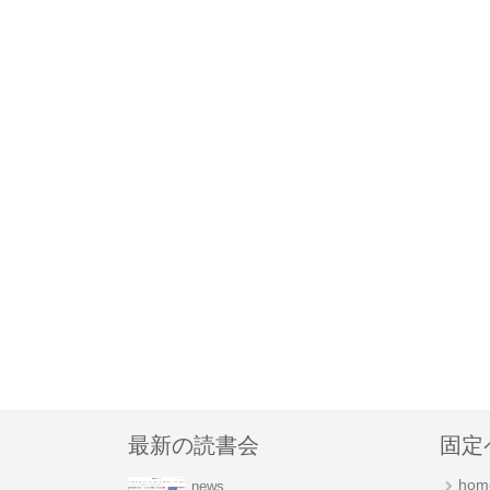
最新の読書会
固定
hom
news