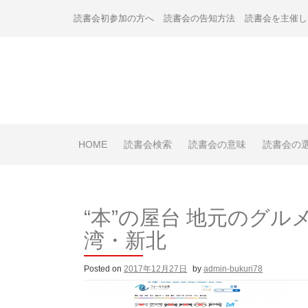
Skip
読書会初参加の方へ
読書会の告知方法
読書会を主催し
to
content
HOME
読書会検索
読書会の意味
読書会の
“本”の屋台 地元のグ
湾・新北
Posted on
2017年12月27日
by
admin-bukuri78