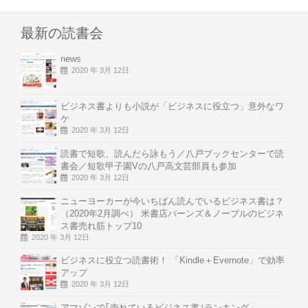
最新の読書会
news
2020 年 3月 12日
ビジネス書よりも小説が「ビジネスに役立つ」意外なワ
ケ
2020 年 3月 12日
読書で短歌、読んだら詠もう／八戸ブックセンターで読
書会／短歌甲子園Vの八戸高文芸部員も参加
2020 年 3月 12日
ニューヨーカーが今いちばん読んでいるビジネス書は？
（2020年2月調べ） 米書店バーンズ＆ノーブルのビジネ
ス書売れ筋トップ10
2020 年 3月 12日
ビジネスに役立つ読書術！ 「Kindle＋Evernote」で効率
アップ
2020 年 3月 12日
アマゾンで｢売れているビジネス書｣ランキング