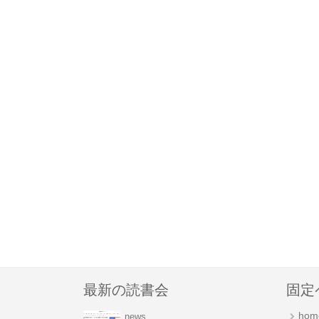
最新の読書会
固定
hom
news