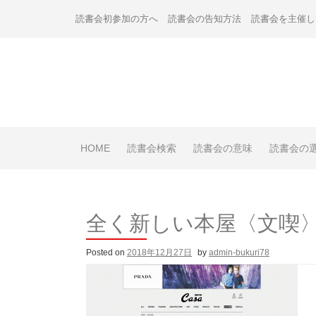
Skip
読書会初参加の方へ
読書会の告知方法
読書会を主催し
to
content
HOME
読書会検索
読書会の意味
読書会の
全く新しい本屋〈文喫
Posted on
2018年12月27日
by
admin-bukuri78