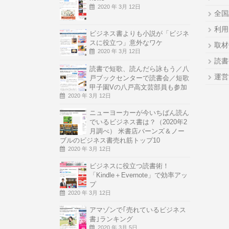
2020 年 3月 12日
全国
利用
ビジネス書よりも小説が「ビジネ
スに役立つ」意外なワケ
取材
2020 年 3月 12日
読書
読書で短歌、読んだら詠もう／八
運営
戸ブックセンターで読書会／短歌
甲子園Vの八戸高文芸部員も参加
2020 年 3月 12日
ニューヨーカーが今いちばん読ん
でいるビジネス書は？（2020年2
月調べ） 米書店バーンズ＆ノー
ブルのビジネス書売れ筋トップ10
2020 年 3月 12日
ビジネスに役立つ読書術！
「Kindle＋Evernote」で効率アッ
プ
2020 年 3月 12日
アマゾンで｢売れているビジネス
書｣ランキング
2020 年 3月 5日