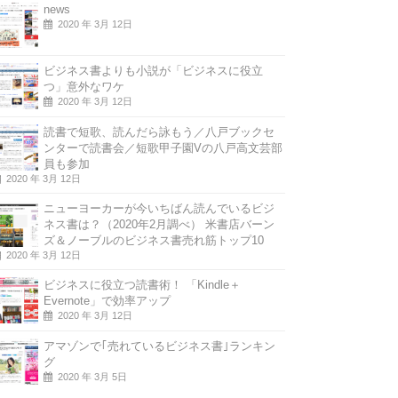
news
2020 年 3月 12日
ビジネス書よりも小説が「ビジネスに役立
つ」意外なワケ
2020 年 3月 12日
読書で短歌、読んだら詠もう／八戸ブックセ
ンターで読書会／短歌甲子園Vの八戸高文芸部
員も参加
2020 年 3月 12日
ニューヨーカーが今いちばん読んでいるビジ
ネス書は？（2020年2月調べ） 米書店バーン
ズ＆ノーブルのビジネス書売れ筋トップ10
2020 年 3月 12日
ビジネスに役立つ読書術！ 「Kindle＋
Evernote」で効率アップ
2020 年 3月 12日
アマゾンで｢売れているビジネス書｣ランキン
グ
2020 年 3月 5日