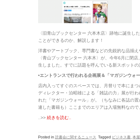
〈旧青山ブックセンター 六本木店〉跡地に誕生し
ことができるのか、解説します！
洋書やアートブック、専門書などの先鋭的な品揃え
〈青山ブックセンター 六本木〉が、今年6月に閉
生しました。すでに話題を呼んでいる新スポットの
•エントランスで行われる企画展＆「マガジンウォ
店内入ってすぐのスペースでは、月替りで本にまつわ
ディレクター・泊昭雄による「雑誌の力」展が行わ
れた「マガジンウォール」が。（ちなみに各誌の置
連した書籍も）ここまでのエリアは入場無料なので
..>>
続きを読む..
Posted in
読書会に関するニュース
Tagged
ビジネス書
,
本屋