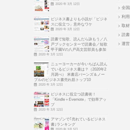
2020 年 3月 12日
全国
利用
ビジネス書よりも小説が「ビジネ
スに役立つ」意外なワケ
取材
2020 年 3月 12日
読書
読書で短歌、読んだら詠もう／八
運営
戸ブックセンターで読書会／短歌
甲子園Vの八戸高文芸部員も参加
2020 年 3月 12日
ニューヨーカーが今いちばん読ん
でいるビジネス書は？（2020年2
月調べ） 米書店バーンズ＆ノー
ブルのビジネス書売れ筋トップ10
2020 年 3月 12日
ビジネスに役立つ読書術！
「Kindle＋Evernote」で効率アッ
プ
2020 年 3月 12日
アマゾンで｢売れているビジネス
書｣ランキング
2020 年 3月 5日