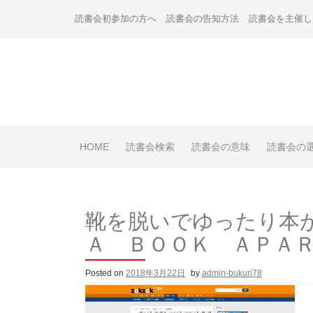
Skip
読書会初参加の方へ
読書会の告知方法
読書会を主催し
to
content
HOME
読書会検索
読書会の意味
読書会の
靴を脱いでゆったり本
Ａ ＢＯＯＫ ＡＰＡ
Posted on
2018年3月22日
by
admin-bukuri78