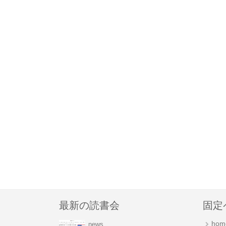
最新の読書会
固定
hom
news