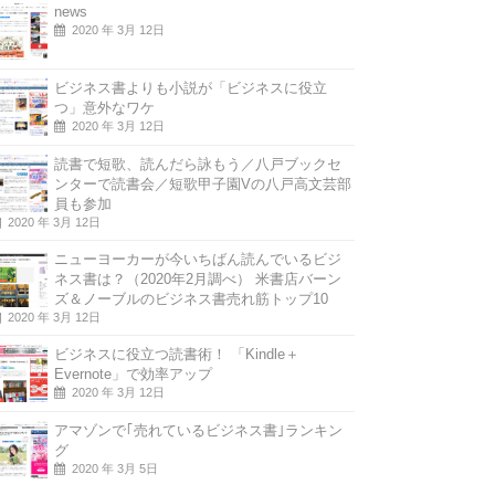
news
2020 年 3月 12日
ビジネス書よりも小説が「ビジネスに役立
つ」意外なワケ
2020 年 3月 12日
読書で短歌、読んだら詠もう／八戸ブックセ
ンターで読書会／短歌甲子園Vの八戸高文芸部
員も参加
2020 年 3月 12日
ニューヨーカーが今いちばん読んでいるビジ
ネス書は？（2020年2月調べ） 米書店バーン
ズ＆ノーブルのビジネス書売れ筋トップ10
2020 年 3月 12日
ビジネスに役立つ読書術！ 「Kindle＋
Evernote」で効率アップ
2020 年 3月 12日
アマゾンで｢売れているビジネス書｣ランキン
グ
2020 年 3月 5日