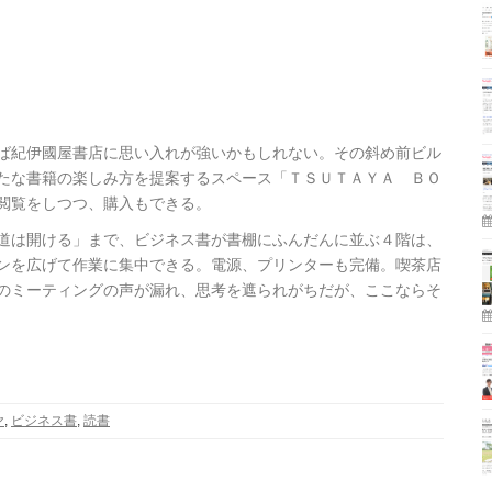
ば紀伊國屋書店に思い入れが強いかもしれない。その斜め前ビル
たな書籍の楽しみ方を提案するスペース「ＴＳＵＴＡＹＡ ＢＯ
閲覧をしつつ、購入もできる。
道は開ける」まで、ビジネス書が書棚にふんだんに並ぶ４階は、
ンを広げて作業に集中できる。電源、プリンターも完備。喫茶店
のミーティングの声が漏れ、思考を遮られがちだが、ここならそ
ヤ
,
ビジネス書
,
読書