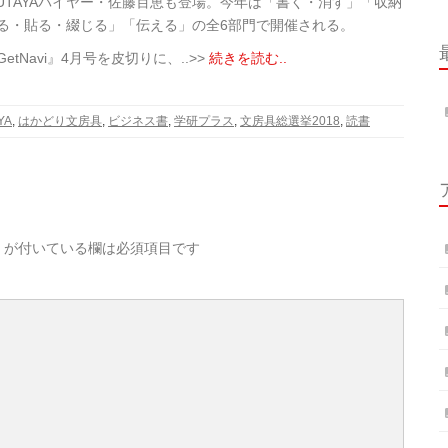
TSUTAYAバイヤー・佐藤百恵も登場。今年は「書く・消す」「収納
る・貼る・綴じる」「伝える」の全6部門で開催される。
tNavi』4月号を皮切りに、..>>
続きを読む..
YA
,
はかどり文房具
,
ビジネス書
,
学研プラス
,
文房具総選挙2018
,
読書
が付いている欄は必須項目です