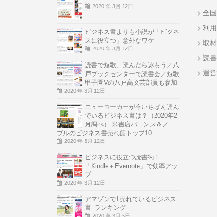
2020 年 3月 12日
全国
利用
ビジネス書よりも小説が「ビジネ
スに役立つ」意外なワケ
取材
2020 年 3月 12日
読書
読書で短歌、読んだら詠もう／八
運営
戸ブックセンターで読書会／短歌
甲子園Vの八戸高文芸部員も参加
2020 年 3月 12日
ニューヨーカーが今いちばん読ん
でいるビジネス書は？（2020年2
月調べ） 米書店バーンズ＆ノー
ブルのビジネス書売れ筋トップ10
2020 年 3月 12日
ビジネスに役立つ読書術！
「Kindle＋Evernote」で効率アッ
プ
2020 年 3月 12日
アマゾンで｢売れているビジネス
書｣ランキング
2020 年 3月 5日