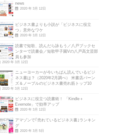
news
2020 年 3月 12日
ビジネス書よりも小説が「ビジネスに役立
つ」意外なワケ
2020 年 3月 12日
読書で短歌、読んだら詠もう／八戸ブックセ
ンターで読書会／短歌甲子園Vの八戸高文芸部
員も参加
2020 年 3月 12日
ニューヨーカーが今いちばん読んでいるビジ
ネス書は？（2020年2月調べ） 米書店バーン
ズ＆ノーブルのビジネス書売れ筋トップ10
2020 年 3月 12日
ビジネスに役立つ読書術！ 「Kindle＋
Evernote」で効率アップ
2020 年 3月 12日
アマゾンで｢売れているビジネス書｣ランキン
グ
2020 年 3月 5日