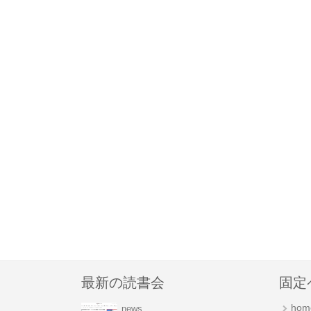
最新の読書会
固定
hom
news