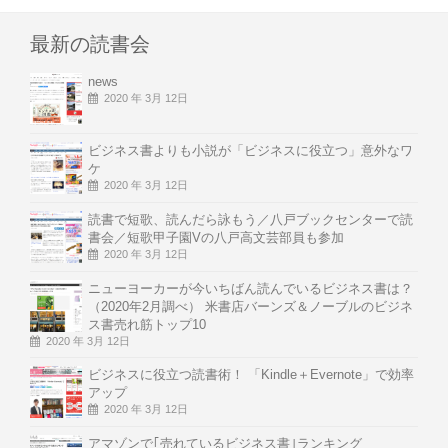
最新の読書会
news
2020 年 3月 12日
ビジネス書よりも小説が「ビジネスに役立つ」意外なワ
ケ
2020 年 3月 12日
読書で短歌、読んだら詠もう／八戸ブックセンターで読
書会／短歌甲子園Vの八戸高文芸部員も参加
2020 年 3月 12日
ニューヨーカーが今いちばん読んでいるビジネス書は？
（2020年2月調べ） 米書店バーンズ＆ノーブルのビジネ
ス書売れ筋トップ10
2020 年 3月 12日
ビジネスに役立つ読書術！ 「Kindle＋Evernote」で効率
アップ
2020 年 3月 12日
アマゾンで｢売れているビジネス書｣ランキング