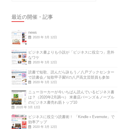
最近の開催・記事
news
2020 年 3月 12日
ビジネス書よりも小説が「ビジネスに役立つ」意外
なワケ
2020 年 3月 12日
読書で短歌、読んだら詠もう／八戸ブックセンター
で読書会／短歌甲子園Vの八戸高文芸部員も参加
2020 年 3月 12日
ニューヨーカーが今いちばん読んでいるビジネス書
は？（2020年2月調べ） 米書店バーンズ＆ノーブル
のビジネス書売れ筋トップ10
2020 年 3月 12日
ビジネスに役立つ読書術！ 「Kindle＋Evernote」で
効率アップ
2020 年 3月 12日