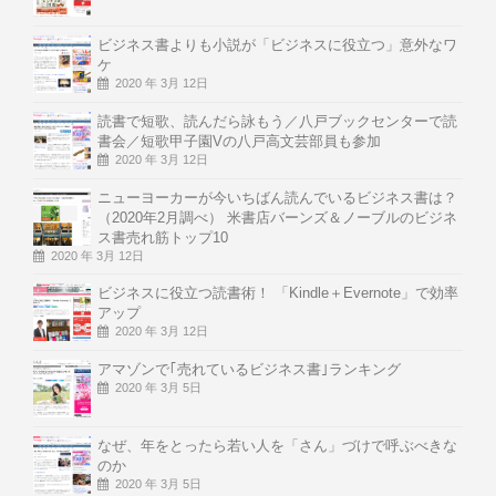
ビジネス書よりも小説が「ビジネスに役立つ」意外なワ
ケ
2020 年 3月 12日
読書で短歌、読んだら詠もう／八戸ブックセンターで読
書会／短歌甲子園Vの八戸高文芸部員も参加
2020 年 3月 12日
ニューヨーカーが今いちばん読んでいるビジネス書は？
（2020年2月調べ） 米書店バーンズ＆ノーブルのビジネ
ス書売れ筋トップ10
2020 年 3月 12日
ビジネスに役立つ読書術！ 「Kindle＋Evernote」で効率
アップ
2020 年 3月 12日
アマゾンで｢売れているビジネス書｣ランキング
2020 年 3月 5日
なぜ、年をとったら若い人を「さん」づけで呼ぶべきな
のか
2020 年 3月 5日