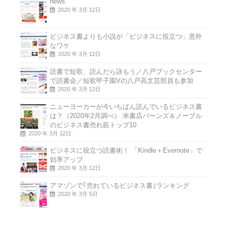
news
2020 年 3月 12日
ビジネス書よりも小説が「ビジネスに役立つ」意外
なワケ
2020 年 3月 12日
読書で短歌、読んだら詠もう／八戸ブックセンター
で読書会／短歌甲子園Vの八戸高文芸部員も参加
2020 年 3月 12日
ニューヨーカーが今いちばん読んでいるビジネス書
は？（2020年2月調べ） 米書店バーンズ＆ノーブル
のビジネス書売れ筋トップ10
2020 年 3月 12日
ビジネスに役立つ読書術！ 「Kindle＋Evernote」で
効率アップ
2020 年 3月 12日
アマゾンで｢売れているビジネス書｣ランキング
2020 年 3月 5日