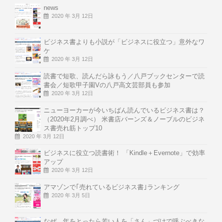
news
2020 年 3月 12日
ビジネス書よりも小説が「ビジネスに役立つ」意外なワ
ケ
2020 年 3月 12日
読書で短歌、読んだら詠もう／八戸ブックセンターで読
書会／短歌甲子園Vの八戸高文芸部員も参加
2020 年 3月 12日
ニューヨーカーが今いちばん読んでいるビジネス書は？
（2020年2月調べ） 米書店バーンズ＆ノーブルのビジネ
ス書売れ筋トップ10
2020 年 3月 12日
ビジネスに役立つ読書術！ 「Kindle＋Evernote」で効率
アップ
2020 年 3月 12日
アマゾンで｢売れているビジネス書｣ランキング
2020 年 3月 5日
なぜ、年をとったら若い人を「さん」づけで呼ぶべきな