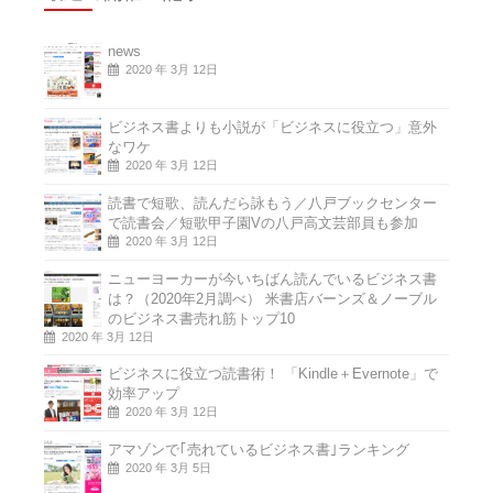
news
2020 年 3月 12日
ビジネス書よりも小説が「ビジネスに役立つ」意外
なワケ
2020 年 3月 12日
読書で短歌、読んだら詠もう／八戸ブックセンター
で読書会／短歌甲子園Vの八戸高文芸部員も参加
2020 年 3月 12日
ニューヨーカーが今いちばん読んでいるビジネス書
は？（2020年2月調べ） 米書店バーンズ＆ノーブル
のビジネス書売れ筋トップ10
2020 年 3月 12日
ビジネスに役立つ読書術！ 「Kindle＋Evernote」で
効率アップ
2020 年 3月 12日
アマゾンで｢売れているビジネス書｣ランキング
2020 年 3月 5日