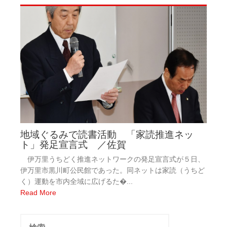
地域ぐるみで読書活動 「家読推進ネッ
ト」発足宣言式 ／佐賀
伊万里うちどく推進ネットワークの発足宣言式が５日、
伊万里市黒川町公民館であった。同ネットは家読（うちど
く）運動を市内全域に広げるた�...
Read More
検