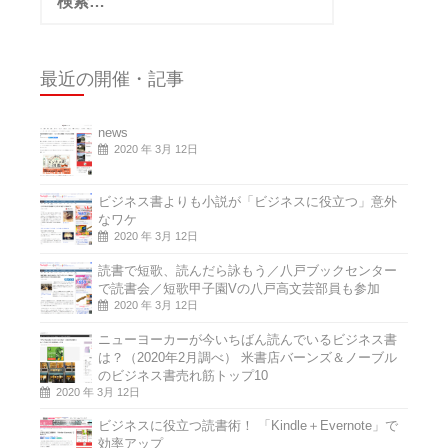
索:
最近の開催・記事
news
2020 年 3月 12日
ビジネス書よりも小説が「ビジネスに役立つ」意外
なワケ
2020 年 3月 12日
読書で短歌、読んだら詠もう／八戸ブックセンター
で読書会／短歌甲子園Vの八戸高文芸部員も参加
2020 年 3月 12日
ニューヨーカーが今いちばん読んでいるビジネス書
は？（2020年2月調べ） 米書店バーンズ＆ノーブル
のビジネス書売れ筋トップ10
2020 年 3月 12日
ビジネスに役立つ読書術！ 「Kindle＋Evernote」で
効率アップ