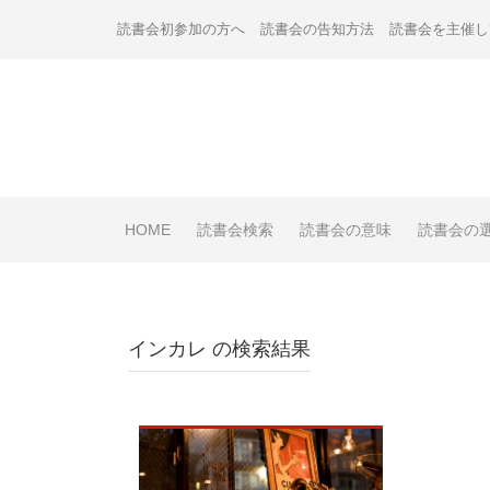
Skip
読書会初参加の方へ
読書会の告知方法
読書会を主催し
to
content
HOME
読書会検索
読書会の意味
読書会の
インカレ
の検索結果