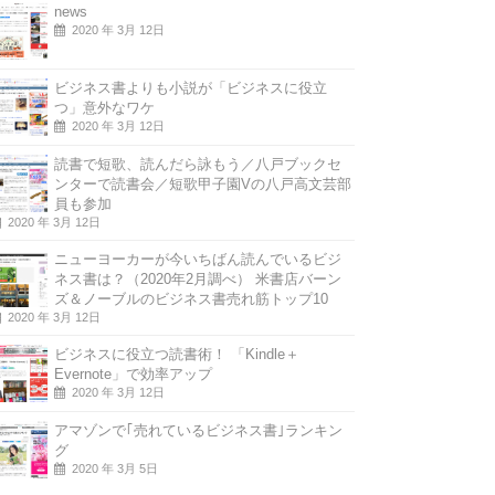
news
2020 年 3月 12日
ビジネス書よりも小説が「ビジネスに役立
つ」意外なワケ
2020 年 3月 12日
読書で短歌、読んだら詠もう／八戸ブックセ
ンターで読書会／短歌甲子園Vの八戸高文芸部
員も参加
2020 年 3月 12日
ニューヨーカーが今いちばん読んでいるビジ
ネス書は？（2020年2月調べ） 米書店バーン
ズ＆ノーブルのビジネス書売れ筋トップ10
2020 年 3月 12日
ビジネスに役立つ読書術！ 「Kindle＋
Evernote」で効率アップ
2020 年 3月 12日
アマゾンで｢売れているビジネス書｣ランキン
グ
2020 年 3月 5日