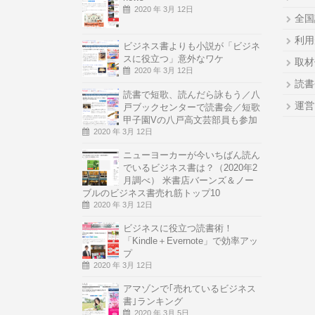
2020 年 3月 12日
全国
利用
ビジネス書よりも小説が「ビジネ
スに役立つ」意外なワケ
取材
2020 年 3月 12日
読書
読書で短歌、読んだら詠もう／八
運営
戸ブックセンターで読書会／短歌
甲子園Vの八戸高文芸部員も参加
2020 年 3月 12日
ニューヨーカーが今いちばん読ん
でいるビジネス書は？（2020年2
月調べ） 米書店バーンズ＆ノー
ブルのビジネス書売れ筋トップ10
2020 年 3月 12日
ビジネスに役立つ読書術！
「Kindle＋Evernote」で効率アッ
プ
2020 年 3月 12日
アマゾンで｢売れているビジネス
書｣ランキング
2020 年 3月 5日