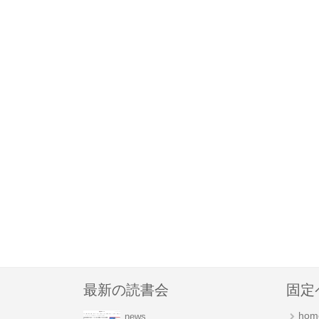
最新の読書会
固定
hom
news