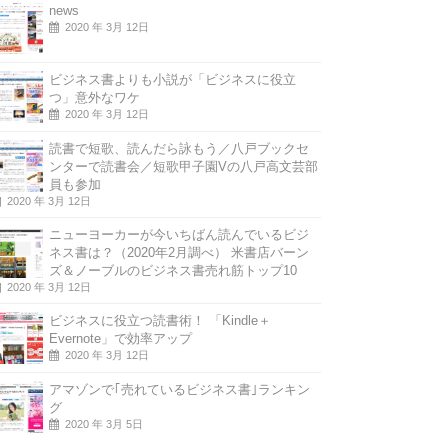
news
2020 年 3月 12日
ビジネス書よりも小説が「ビジネスに役立
つ」意外なワケ
2020 年 3月 12日
読書で短歌、読んだら詠もう／八戸ブックセ
ンターで読書会／短歌甲子園Vの八戸高文芸部
員も参加
2020 年 3月 12日
ニューヨーカーが今いちばん読んでいるビジ
ネス書は？（2020年2月調べ） 米書店バーン
ズ＆ノーブルのビジネス書売れ筋トップ10
2020 年 3月 12日
ビジネスに役立つ読書術！ 「Kindle＋
Evernote」で効率アップ
2020 年 3月 12日
アマゾンで｢売れているビジネス書｣ランキン
グ
2020 年 3月 5日