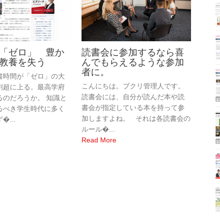
「ゼロ」 豊か
読書会に参加するなら喜
教養を失う
んでもらえるような参加
者に。
時間が「ゼロ」の大
こんにちは。ブクリ管理人です。
割超に上る。最高学府
読書会には、自分が読んだ本や読
るのだろうか。 知識と
書会が指定している本を持って参
るべき学生時代に多く
加しますよね。 それは各読書会の
...
ルール�...
Read More