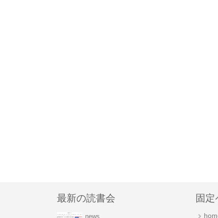
最新の読書会
固定
hom
news