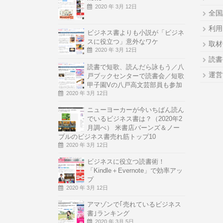
2020 年 3月 12日
全国
利用
ビジネス書よりも小説が「ビジネ
スに役立つ」意外なワケ
取材
2020 年 3月 12日
読書
読書で短歌、読んだら詠もう／八
運営
戸ブックセンターで読書会／短歌
甲子園Vの八戸高文芸部員も参加
2020 年 3月 12日
ニューヨーカーが今いちばん読ん
でいるビジネス書は？（2020年2
月調べ） 米書店バーンズ＆ノー
ブルのビジネス書売れ筋トップ10
2020 年 3月 12日
ビジネスに役立つ読書術！
「Kindle＋Evernote」で効率アッ
プ
2020 年 3月 12日
アマゾンで｢売れているビジネス
書｣ランキング
2020 年 3月 5日