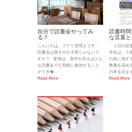
自分で読書会やってみ
読書時間
る？
な言葉と
こんにちは。ブクリ管理人です。
１日の読書
読書会は探すのが大変じゃないで
学生は、５
すか？ 参加は、条件が合えばどん
の名に値す
な読書会でも気軽に参加すること
教養を高め
ができ�...
の本を読まず�
Read More
Read More