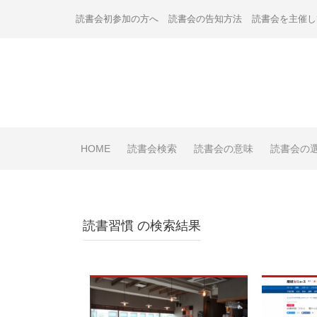
Skip
読書会初参加の方へ
読書会の告知方法
読書会を主催し
to
content
HOME
読書会検索
読書会の意味
読書会の
読書習慣
の検索結果