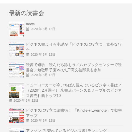
最新の読書会
news
2020 年 3月 12日
ビジネス書よりも小説が「ビジネスに役立つ」意外なワ
ケ
2020 年 3月 12日
読書で短歌、読んだら詠もう／八戸ブックセンターで読
書会／短歌甲子園Vの八戸高文芸部員も参加
2020 年 3月 12日
ニューヨーカーが今いちばん読んでいるビジネス書は？
（2020年2月調べ） 米書店バーンズ＆ノーブルのビジネ
ス書売れ筋トップ10
2020 年 3月 12日
ビジネスに役立つ読書術！ 「Kindle＋Evernote」で効率
アップ
2020 年 3月 12日
アマゾンで｢売れているビジネス書｣ランキング