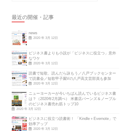
最近の開催・記事
news
2020 年 3月 12日
ビジネス書よりも小説が「ビジネスに役立つ」意外
なワケ
2020 年 3月 12日
読書で短歌、読んだら詠もう／八戸ブックセンター
で読書会／短歌甲子園Vの八戸高文芸部員も参加
2020 年 3月 12日
ニューヨーカーが今いちばん読んでいるビジネス書
は？（2020年2月調べ） 米書店バーンズ＆ノーブル
のビジネス書売れ筋トップ10
2020 年 3月 12日
ビジネスに役立つ読書術！ 「Kindle＋Evernote」で
効率アップ
2020 年 3月 12日