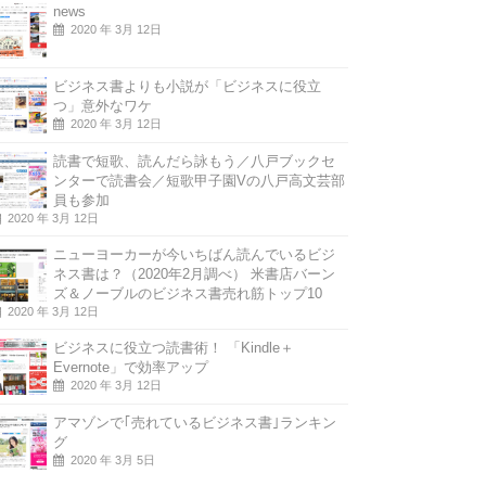
news
2020 年 3月 12日
ビジネス書よりも小説が「ビジネスに役立
つ」意外なワケ
2020 年 3月 12日
読書で短歌、読んだら詠もう／八戸ブックセ
ンターで読書会／短歌甲子園Vの八戸高文芸部
員も参加
2020 年 3月 12日
ニューヨーカーが今いちばん読んでいるビジ
ネス書は？（2020年2月調べ） 米書店バーン
ズ＆ノーブルのビジネス書売れ筋トップ10
2020 年 3月 12日
ビジネスに役立つ読書術！ 「Kindle＋
Evernote」で効率アップ
2020 年 3月 12日
アマゾンで｢売れているビジネス書｣ランキン
グ
2020 年 3月 5日