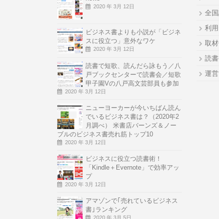
2020 年 3月 12日
全国
利用
ビジネス書よりも小説が「ビジネ
スに役立つ」意外なワケ
取材
2020 年 3月 12日
読書
読書で短歌、読んだら詠もう／八
運営
戸ブックセンターで読書会／短歌
甲子園Vの八戸高文芸部員も参加
2020 年 3月 12日
ニューヨーカーが今いちばん読ん
でいるビジネス書は？（2020年2
月調べ） 米書店バーンズ＆ノー
ブルのビジネス書売れ筋トップ10
2020 年 3月 12日
ビジネスに役立つ読書術！
「Kindle＋Evernote」で効率アッ
プ
2020 年 3月 12日
アマゾンで｢売れているビジネス
書｣ランキング
2020 年 3月 5日