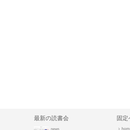
最新の読書会
固定
hom
news