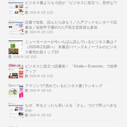
ビジネス書よりも小説が「ビジネスに役立つ」意外なワ
ケ
2020 年 3月 12日
読書で短歌、読んだら詠もう／八戸ブックセンターで読
書会／短歌甲子園Vの八戸高文芸部員も参加
2020 年 3月 12日
ニューヨーカーが今いちばん読んでいるビジネス書は？
（2020年2月調べ） 米書店バーンズ＆ノーブルのビジネ
ス書売れ筋トップ10
2020 年 3月 12日
ビジネスに役立つ読書術！ 「Kindle＋Evernote」で効率
アップ
2020 年 3月 12日
アマゾンで｢売れているビジネス書｣ランキング
2020 年 3月 5日
なぜ、年をとったら若い人を「さん」づけで呼ぶべきな
のか
2020 年 3月 5日