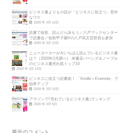
ビジネス書よりも小説が「ビジネスに役立つ」意外
なワケ
2020 年 3月 12日
読書で短歌、読んだら詠もう／八戸ブックセンター
で読書会／短歌甲子園Vの八戸高文芸部員も参加
2020 年 3月 12日
ニューヨーカーが今いちばん読んでいるビジネス書
は？（2020年2月調べ） 米書店バーンズ＆ノーブル
のビジネス書売れ筋トップ10
2020 年 3月 12日
ビジネスに役立つ読書術！ 「Kindle＋Evernote」で
効率アップ
2020 年 3月 12日
アマゾンで｢売れているビジネス書｣ランキング
2020 年 3月 5日
最近のコメント