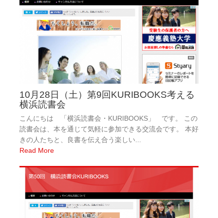
10月28日（土）第9回KURIBOOKS考える
横浜読書会
こんにちは 「横浜読書会・KURIBOOKS」 です。 この
読書会は、本を通じて気軽に参加できる交流会です。 本好
きの人たちと、良書を伝え合う楽しい...
Read More