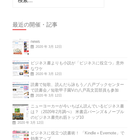
索:
最近の開催・記事
news
2020 年 3月 12日
ビジネス書よりも小説が「ビジネスに役立つ」意外
なワケ
2020 年 3月 12日
読書で短歌、読んだら詠もう／八戸ブックセンター
で読書会／短歌甲子園Vの八戸高文芸部員も参加
2020 年 3月 12日
ニューヨーカーが今いちばん読んでいるビジネス書
は？（2020年2月調べ） 米書店バーンズ＆ノーブル
のビジネス書売れ筋トップ10
2020 年 3月 12日
ビジネスに役立つ読書術！ 「Kindle＋Evernote」で
効率アップ