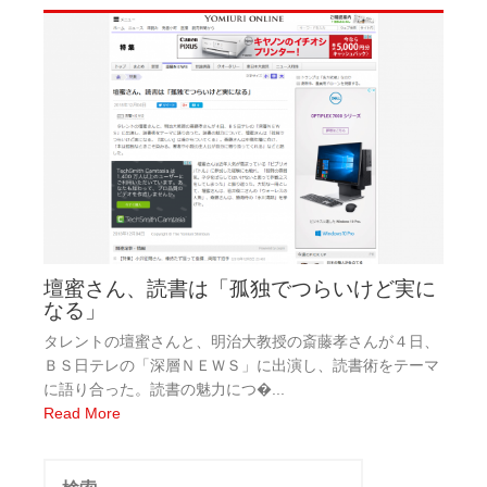
壇蜜さん、読書は「孤独でつらいけど実に
なる」
タレントの壇蜜さんと、明治大教授の斎藤孝さんが４日、
ＢＳ日テレの「深層ＮＥＷＳ」に出演し、読書術をテーマ
に語り合った。読書の魅力につ�...
Read More
検