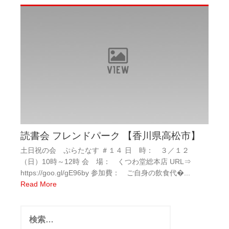
読書会 フレンドパーク 【香川県高松市】
土日祝の会 ぷらたなす ＃１４ 日 時： ３／１２
（日）10時～12時 会 場： くつわ堂総本店 URL⇒
https://goo.gl/gE96by 参加費： ご自身の飲食代�...
Read More
検
索: