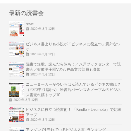
最新の読書会
news
2020 年 3月 12日
ビジネス書よりも小説が「ビジネスに役立つ」意外なワ
ケ
2020 年 3月 12日
読書で短歌、読んだら詠もう／八戸ブックセンターで読
書会／短歌甲子園Vの八戸高文芸部員も参加
2020 年 3月 12日
ニューヨーカーが今いちばん読んでいるビジネス書は？
（2020年2月調べ） 米書店バーンズ＆ノーブルのビジネ
ス書売れ筋トップ10
2020 年 3月 12日
ビジネスに役立つ読書術！ 「Kindle＋Evernote」で効率
アップ
2020 年 3月 12日
アマゾンで｢売れているビジネス書｣ランキング