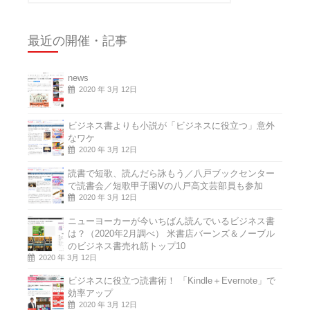
最近の開催・記事
news
2020 年 3月 12日
ビジネス書よりも小説が「ビジネスに役立つ」意外
なワケ
2020 年 3月 12日
読書で短歌、読んだら詠もう／八戸ブックセンター
で読書会／短歌甲子園Vの八戸高文芸部員も参加
2020 年 3月 12日
ニューヨーカーが今いちばん読んでいるビジネス書
は？（2020年2月調べ） 米書店バーンズ＆ノーブル
のビジネス書売れ筋トップ10
2020 年 3月 12日
ビジネスに役立つ読書術！ 「Kindle＋Evernote」で
効率アップ
2020 年 3月 12日