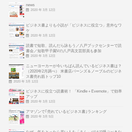
news
2020 年 3月 12日
ビジネス書よりも小説が「ビジネスに役立つ」意外なワ
ケ
2020 年 3月 12日
読書で短歌、読んだら詠もう／八戸ブックセンターで読
書会／短歌甲子園Vの八戸高文芸部員も参加
2020 年 3月 12日
ニューヨーカーが今いちばん読んでいるビジネス書は？
（2020年2月調べ） 米書店バーンズ＆ノーブルのビジネ
ス書売れ筋トップ10
2020 年 3月 12日
ビジネスに役立つ読書術！ 「Kindle＋Evernote」で効率
アップ
2020 年 3月 12日
アマゾンで｢売れているビジネス書｣ランキング
2020 年 3月 5日
なぜ、年をとったら若い人を「さん」づけで呼ぶべきな