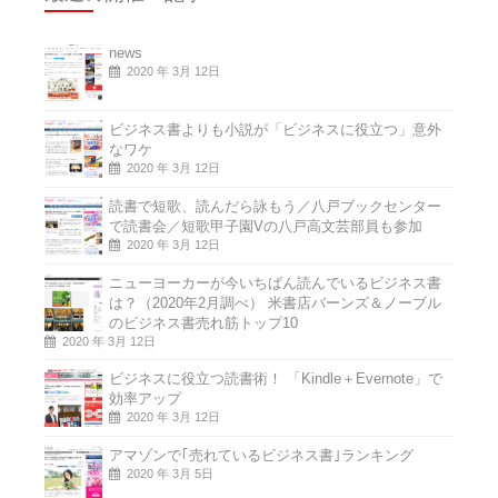
news
2020 年 3月 12日
ビジネス書よりも小説が「ビジネスに役立つ」意外
なワケ
2020 年 3月 12日
読書で短歌、読んだら詠もう／八戸ブックセンター
で読書会／短歌甲子園Vの八戸高文芸部員も参加
2020 年 3月 12日
ニューヨーカーが今いちばん読んでいるビジネス書
は？（2020年2月調べ） 米書店バーンズ＆ノーブル
のビジネス書売れ筋トップ10
2020 年 3月 12日
ビジネスに役立つ読書術！ 「Kindle＋Evernote」で
効率アップ
2020 年 3月 12日
アマゾンで｢売れているビジネス書｣ランキング
2020 年 3月 5日