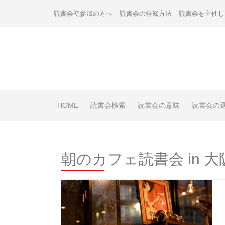
Skip
読書会初参加の方へ
読書会の告知方法
読書会を主催し
to
content
HOME
読書会検索
読書会の意味
読書会の
朝のカフェ読書会 in 大